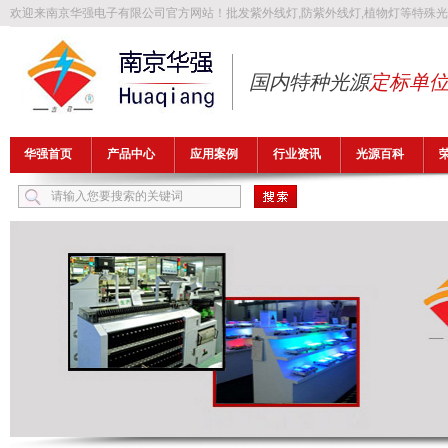
欢迎来南京华强电子有限公司官方网站！批发
紫外线灯
,
防紫外线灯
,
植物灯
等特殊光
国内特种光源
定标单
华强首页
产品中心
应用案例
行业资讯
光源百科
热门关键词：
紫外线灯
防紫外线灯
植物灯
防爆灯管
异纤灯管
FLB1149T5UV32A-H1，H-FLB1700T5UV32A-H2