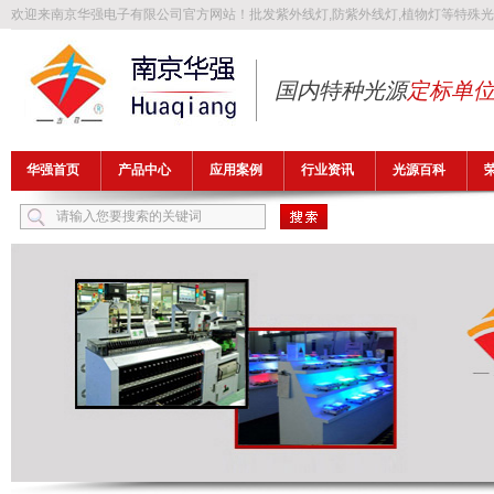
欢迎来南京华强电子有限公司官方网站！批发
紫外线灯
,
防紫外线灯
,
植物灯
等特殊光
国内特种光源
定标单
华强首页
产品中心
应用案例
行业资讯
光源百科
热门关键词：
紫外线灯
防紫外线灯
植物灯
防爆灯管
异纤灯管
FLB1149T5UV32A-H1，H-FLB1700T5UV32A-H2