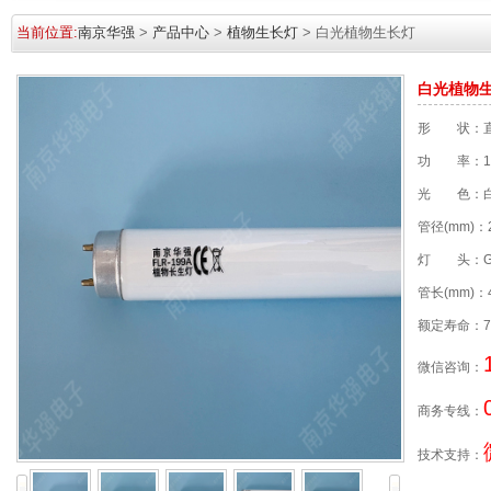
当前位置:
南京华强
>
产品中心
>
植物生长灯
> 白光植物生长灯
白光植物
形 状：
功 率：15
光 色：
管径(mm)：
灯 头：G
管长(mm)：
额定寿命：70
微信咨询：
商务专线：
技术支持：