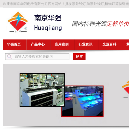
欢迎来南京华强电子有限公司官方网站！批发
紫外线灯
,
防紫外线灯
,
植物灯
等特殊光
国内特种光源
定标单
华强首页
产品中心
应用案例
行业资讯
光源百科
热门关键词：
紫外线灯
防紫外线灯
植物灯
防爆灯管
异纤灯管
FLB1149T5UV32A-H1，H-FLB1700T5UV32A-H2