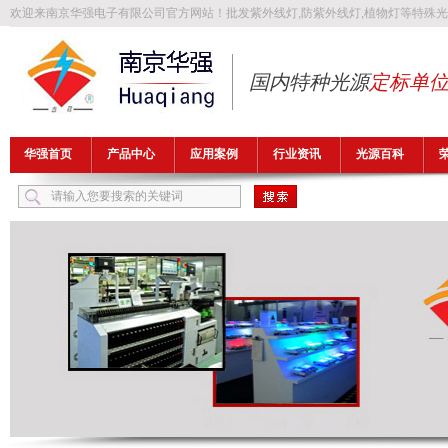
欢迎来南京华强电子有限公司官方网站！批发
紫外线灯
,
防紫外线灯
,
植物灯
等特殊光
国内特种光源
定标单
华强首页
产品中心
应用案例
行业资讯
光源百科
热门关键词：
紫外线灯
防紫外线灯
植物灯
防爆灯管
异纤灯管
FLB1149T5UV32A-H1，H-FLB1700T5UV32A-H2